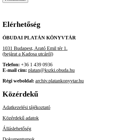
Elérhetőség
ÓBUDAI PLATÁN KÖNYVTÁR
1031 Budapest, Arató Emil tér 1.
(bejárat a Kadosa utcáról)
Telefon:
+36 1 439 0936
E-mail cím:
platan@kszki.obuda.hu
Régi weboldal:
archiv.platankonyvtar.hu
Közérdekű
Adatkezelési tájékoztató
Közérdekű adatok
Álláslehetőség
Dokumentumok