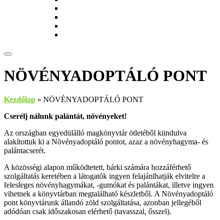
Munkatársak
Zöld szolgáltatások
Magkönyvtár
Gyerekeknek
NÖVÉNYADOPTÁLÓ PONT
Kezdőlap
»
NÖVÉNYADOPTÁLÓ PONT
Cserélj nálunk palántát, növényeket!
Az országban egyedülálló magkönyvtár ötletéből kiindulva
alakítottuk ki a Növényadoptáló pontot, azaz a növényhagyma- és
palántacserét.
A közösségi alapon működtetett, bárki számára hozzáférhető
szolgáltatás keretében a látogatók ingyen felajánlhatják elvitelre a
felesleges növényhagymákat, -gumókat és palántákat, illetve ingyen
vihetnek a könyvtárban megtalálható készletből. A Növényadoptáló
pont könyvtárunk állandó zöld szolgáltatása, azonban jellegéből
adódóan csak időszakosan elérhető (tavasszal, ősszel).