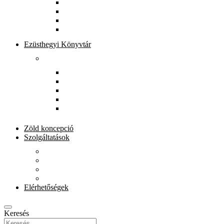
Könyvtárunkról
Munkatársak
Zöld szolgáltatások
Gyerekeknek
Ezüsthegyi Könyvtár
Rólunk
Könyvtárunkról
Munkatársak
Zöld szolgáltatások
Magkönyvtár
Gyerekeknek
Zöld koncepció
Szolgáltatások
Beiratkozás
Kölcsönzés
E-szolgáltatások
Könyvet házhoz
Elérhetőségek
Keresés