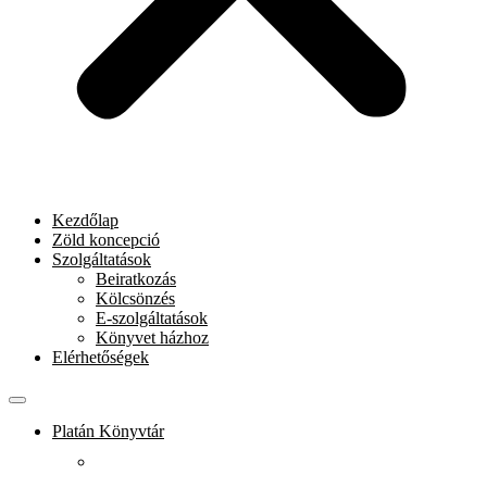
Kezdőlap
Zöld koncepció
Szolgáltatások
Beiratkozás
Kölcsönzés
E-szolgáltatások
Könyvet házhoz
Elérhetőségek
Platán Könyvtár
Rólunk