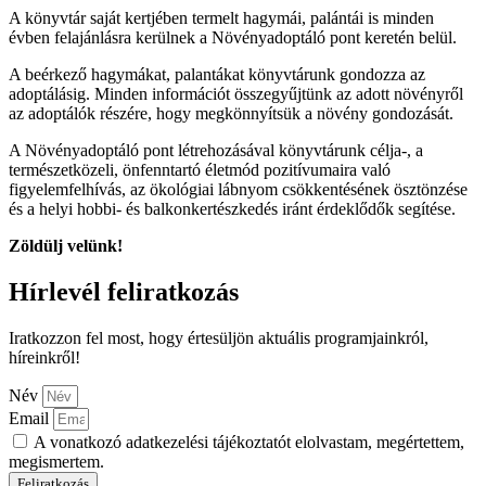
A könyvtár saját kertjében termelt hagymái, palántái is minden
évben felajánlásra kerülnek a Növényadoptáló pont keretén belül.
A beérkező hagymákat, palantákat könyvtárunk gondozza az
adoptálásig. Minden információt összegyűjtünk az adott növényről
az adoptálók részére, hogy megkönnyítsük a növény gondozását.
A Növényadoptáló pont létrehozásával könyvtárunk célja-, a
természetközeli, önfenntartó életmód pozitívumaira való
figyelemfelhívás, az ökológiai lábnyom csökkentésének ösztönzése
és a helyi hobbi- és balkonkertészkedés iránt érdeklődők segítése.
Zöldülj velünk!
Hírlevél feliratkozás
Iratkozzon fel most, hogy értesüljön aktuális programjainkról,
híreinkről!
Név
Email
A vonatkozó adatkezelési tájékoztatót elolvastam, megértettem,
megismertem.
Feliratkozás