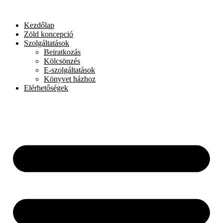
Skip
to
Kezdőlap
content
Zöld koncepció
Szolgáltatások
Beiratkozás
Kölcsönzés
E-szolgáltatások
Könyvet házhoz
Elérhetőségek