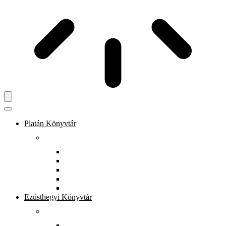
Platán Könyvtár
Rólunk
Könyvtárunkról
Dokumentumtár
Munkatársak
Zöld szolgáltatások
Gyerekeknek
Ezüsthegyi Könyvtár
Rólunk
Könyvtárunkról