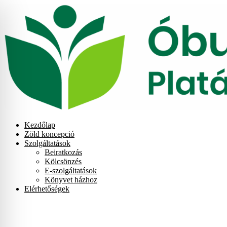
Skip
to
content
Kezdőlap
Zöld koncepció
Szolgáltatások
Beiratkozás
Kölcsönzés
E-szolgáltatások
Könyvet házhoz
Elérhetőségek