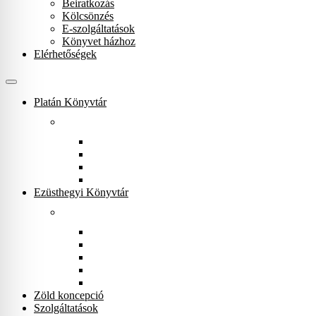
Beiratkozás
Kölcsönzés
E-szolgáltatások
Könyvet házhoz
Elérhetőségek
Platán Könyvtár
Rólunk
Könyvtárunkról
Munkatársak
Zöld szolgáltatások
Gyerekeknek
Ezüsthegyi Könyvtár
Rólunk
Könyvtárunkról
Munkatársak
Zöld szolgáltatások
Magkönyvtár
Gyerekeknek
Zöld koncepció
Szolgáltatások