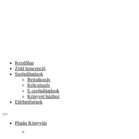
Kezdőlap
Zöld koncepció
Szolgáltatások
Beiratkozás
Kölcsönzés
E-szolgáltatások
Könyvet házhoz
Elérhetőségek
Platán Könyvtár
Rólunk