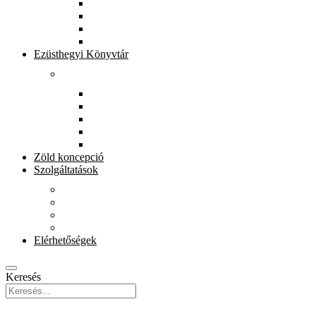
Könyvtárunkról
Munkatársak
Zöld szolgáltatások
Gyerekeknek
Ezüsthegyi Könyvtár
Rólunk
Könyvtárunkról
Munkatársak
Zöld szolgáltatások
Magkönyvtár
Gyerekeknek
Zöld koncepció
Szolgáltatások
Beiratkozás
Kölcsönzés
E-szolgáltatások
Könyvet házhoz
Elérhetőségek
Keresés