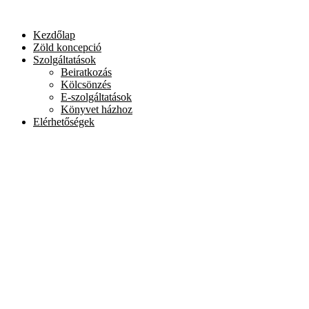
Skip
to
Kezdőlap
content
Zöld koncepció
Szolgáltatások
Beiratkozás
Kölcsönzés
E-szolgáltatások
Könyvet házhoz
Elérhetőségek