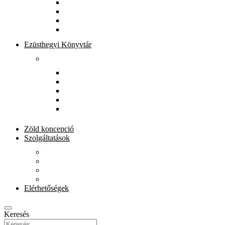
Könyvtárunkról
Munkatársak
Zöld szolgáltatások
Gyerekeknek
Ezüsthegyi Könyvtár
Rólunk
Könyvtárunkról
Munkatársak
Zöld szolgáltatások
Magkönyvtár
Gyerekeknek
Zöld koncepció
Szolgáltatások
Beiratkozás
Kölcsönzés
E-szolgáltatások
Könyvet házhoz
Elérhetőségek
Keresés