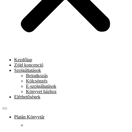
Kezdőlap
Zöld koncepció
Szolgáltatások
Beiratkozás
Kölcsönzés
E-szolgáltatások
Könyvet házhoz
Elérhetőségek
Platán Könyvtár
Rólunk