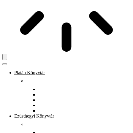
Platán Könyvtár
Rólunk
Könyvtárunkról
Dokumentumtár
Munkatársak
Zöld szolgáltatások
Gyerekeknek
Ezüsthegyi Könyvtár
Rólunk
Könyvtárunkról