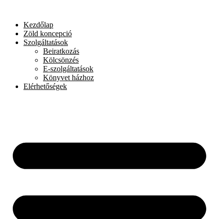
Skip
to
Kezdőlap
content
Zöld koncepció
Szolgáltatások
Beiratkozás
Kölcsönzés
E-szolgáltatások
Könyvet házhoz
Elérhetőségek