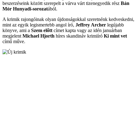
beszerzéseink között szerepelt a várva várt tizenegyedik rész
Bán
Mór Hunyadi-sorozat
ából.
A krimik rajongóinak olyan újdonságokkal szeretnénk kedveskedni,
mint az egyik legismertebb angol író,
Jeffrey Archer
legújabb
könyve, ami a
Szem előtt
címet kapta vagy az idén januárban
megjelent
Michael Hjorth
híres skandináv krimiíró
Ki mint vet
című műve.