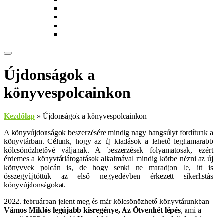
Munkatársak
Zöld szolgáltatások
Magkönyvtár
Gyerekeknek
Újdonságok a
könyvespolcainkon
Kezdőlap
»
Újdonságok a könyvespolcainkon
A könyvújdonságok beszerzésére mindig nagy hangsúlyt fordítunk a
könyvtárban. Célunk, hogy az új kiadások a lehető leghamarabb
kölcsönözhetővé váljanak. A beszerzések folyamatosak, ezért
érdemes a könyvtárlátogatások alkalmával mindig körbe nézni az új
könyvvek polcán is, de hogy senki ne maradjon le, itt is
összegyűjtöttük az első negyedévben érkezett sikerlistás
könyvújdonságokat.
2022. februárban jelent meg és már kölcsönözhető könyvtárunkban
Vámos Miklós legújabb kisregénye, Az Ötvenhét lépés
, ami a