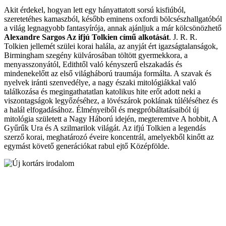
Akit érdekel, hogyan lett egy hányattatott sorsú kisfiúból,
szeretetéhes kamaszból, később eminens oxfordi bölcsészhallgatóból
a világ legnagyobb fantasyírója, annak ajánljuk a már kölcsönözhető
Alexandre Sargos Az ifjú Tolkien című alkotását
. J. R. R.
Tolkien jellemét szülei korai halála, az anyját ért igazságtalanságok,
Birmingham szegény külvárosában töltött gyermekkora, a
menyasszonyától, Edithtől való kényszerű elszakadás és
mindenekelőtt az első világháború traumája formálta. A szavak és
nyelvek iránti szenvedélye, a nagy északi mitológiákkal való
találkozása és megingathatatlan katolikus hite erőt adott neki a
viszontagságok legyőzéséhez, a lövészárok poklának túléléséhez és
a halál elfogadásához. Élményeiből és megpróbáltatásaiból új
mitológia született a Nagy Háború idején, megteremtve A hobbit, A
Gyűrűk Ura és A szilmarilok világát. Az ifjú Tolkien a legendás
szerző korai, meghatározó éveire koncentrál, amelyekből kinőtt az
egymást követő generációkat rabul ejtő Középfölde.