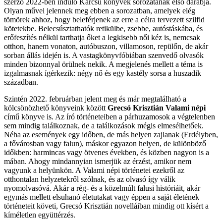
szerző 2022-ben induló Karcsú könyvek sorozatának első darabja.
Olyan művei jelennek meg ebben a sorozatban, amelyek elég
tömörek ahhoz, hogy beleférjenek az erre a célra tervezett szilfid
kötetekbe. Belecsúsztathatók retikülbe, zsebbe, autóstáskába, és
erőfeszítés nélkül tarthatja őket a legkisebb női kéz is, nemcsak
otthon, hanem vonaton, autóbuszon, villamoson, repülőn, de akár
sorban állás idején is. A vastagkönyvfóbiában szenvedő olvasók
minden bizonnyal örülnek nekik. A megjelenés mellett a téma is
izgalmasnak ígérkezik: négy nő és egy kastély sorsa a huszadik
században.
Szintén 2022. februárban jelent meg és már megtalálható a
kölcsönözhető könyveink között
Grecsó Krisztián Valami népi
című könyve is. Az író történeteiben a párhuzamosok a végtelenben
sem mindig találkoznak, de a találkozások mégis elmesélhetőek.
Néha az események egy időben, de más helyen zajlanak (Erdélyben,
a fővárosban vagy falun), máskor egyazon helyen, de különböző
időkben: harmincas vagy ötvenes években, és közben nagyon is a
mában. Ahogy mindannyian ismerjük az érzést, amikor nem
vagyunk a helyünkön. A Valami népi történetei ezekről az
otthontalan helyzetekről szólnak, és az olvasó így válik
nyomolvasóvá. Akár a rég- és a közelmúlt falusi históriáit, akár
egymás mellett elsuhanó életutakat vagy éppen a saját életének
történeteit követi, Grecsó Krisztián novelláiban mindig ott kísért a
kíméletlen együttérzés.