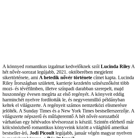
A könnyed romantikus izgalmat kedvelőknek szól
Lucinda Riley
A
hét nővér-sorozat legújabb, 2021. októberében megjelent
sikertörténete, ami
A hetedik nővér története
címet kapta. Lucinda
Riley Írországban született, karrierje kezdetén színésznőként több
mozi- és tévéfilmben, illetve színpadi darabban szerepelt, majd
huszonnégy évesen megírta az első regényét. A könyveit eddig
harminchét nyelvre fordították le, és negyvenmillió példányban
keltek el világszerte. A regényeit számos nemzetközi elismerésre
jelölték. A Sunday Times és a New York Times bestsellerszerzője. A
világszerte népszerű és műfajteremtő A hét nővér-sorozatból
várhatóan egy hétévados tévésorozat is készül. Szintén elérhető már
kölcsönözhető romantikus könyveink között a világhírű amerikai
bestseller-író,
Jodi Picoult
legújabb, január végén magyar nyelven