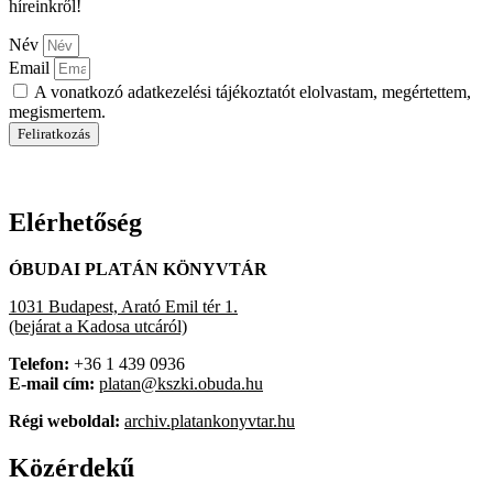
híreinkről!
Név
Email
A vonatkozó adatkezelési tájékoztatót elolvastam, megértettem,
megismertem.
Feliratkozás
Elérhetőség
ÓBUDAI PLATÁN KÖNYVTÁR
1031 Budapest, Arató Emil tér 1.
(bejárat a Kadosa utcáról)
Telefon:
+36 1 439 0936
E-mail cím:
platan@kszki.obuda.hu
Régi weboldal:
archiv.platankonyvtar.hu
Közérdekű