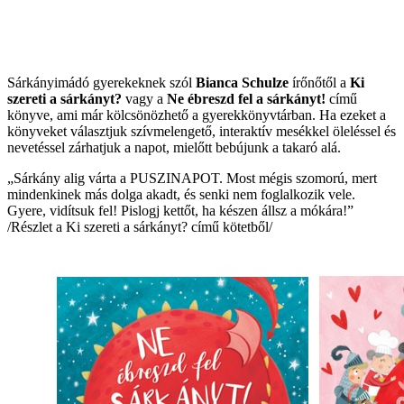
Sárkányimádó gyerekeknek szól
Bianca Schulze
írőnőtől a
Ki
szereti a sárkányt?
vagy a
Ne
ébreszd fel a sárkányt!
című
könyve, ami már kölcsönözhető a gyerekkönyvtárban. Ha ezeket a
könyveket választjuk szívmelengető, interaktív mesékkel öleléssel és
nevetéssel zárhatjuk a napot, mielőtt bebújunk a takaró alá.
„Sárkány alig várta a PUSZINAPOT. Most mégis szomorú, mert
mindenkinek más dolga akadt, és senki nem foglalkozik vele.
Gyere, vidítsuk fel! Pislogj kettőt, ha készen állsz a mókára!”
/Részlet a Ki szereti a sárkányt? című kötetből/