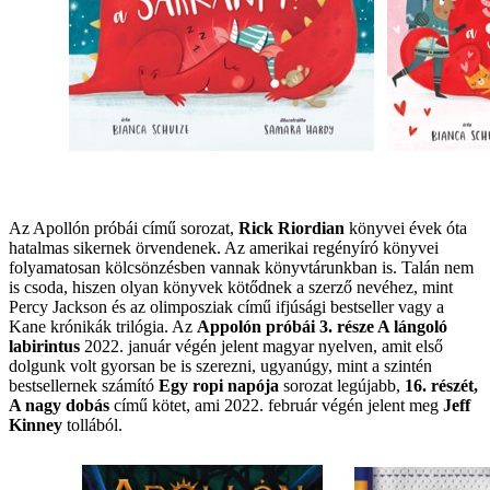
Az Apollón próbái című sorozat,
Rick Riordian
könyvei évek óta
hatalmas sikernek örvendenek. Az amerikai regényíró könyvei
folyamatosan kölcsönzésben vannak könyvtárunkban is. Talán nem
is csoda, hiszen olyan könyvek kötődnek a szerző nevéhez, mint
Percy Jackson és az olimposziak című ifjúsági bestseller vagy a
Kane krónikák trilógia. Az
Appolón próbái 3. része A lángoló
labirintus
2022. január végén jelent magyar nyelven, amit első
dolgunk volt gyorsan be is szerezni, ugyanúgy, mint a szintén
bestsellernek számító
Egy ropi napója
sorozat legújabb,
16. részét,
A nagy dobás
című kötet, ami 2022. február végén jelent meg
Jeff
Kinney
tollából.