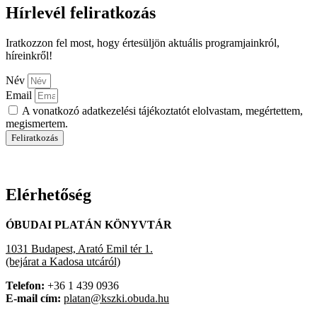
Hírlevél feliratkozás
Iratkozzon fel most, hogy értesüljön aktuális programjainkról,
híreinkről!
Név
Email
A vonatkozó adatkezelési tájékoztatót elolvastam, megértettem,
megismertem.
Feliratkozás
Elérhetőség
ÓBUDAI PLATÁN KÖNYVTÁR
1031 Budapest, Arató Emil tér 1.
(bejárat a Kadosa utcáról)
Telefon:
+36 1 439 0936
E-mail cím:
platan@kszki.obuda.hu