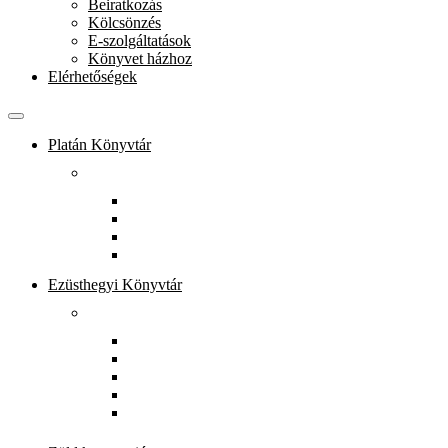
Beiratkozás
Kölcsönzés
E-szolgáltatások
Könyvet házhoz
Elérhetőségek
Platán Könyvtár
Rólunk
Könyvtárunkról
Munkatársak
Zöld szolgáltatások
Gyerekeknek
Ezüsthegyi Könyvtár
Rólunk
Könyvtárunkról
Munkatársak
Zöld szolgáltatások
Magkönyvtár
Gyerekeknek