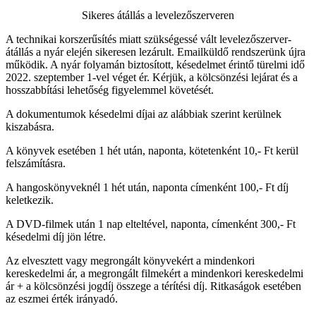
Sikeres átállás a levelezőszerveren
A technikai korszerűsítés miatt szükségessé vált levelezőszerver-
átállás a nyár elején sikeresen lezárult. Emailküldő rendszerünk újra
működik. A nyár folyamán biztosított, késedelmet érintő türelmi idő
2022. szeptember 1-vel véget ér. Kérjük, a kölcsönzési lejárat és a
hosszabbítási lehetőség figyelemmel követését.
A dokumentumok késedelmi díjai az alábbiak szerint kerülnek
kiszabásra.
A könyvek esetében 1 hét után, naponta, kötetenként 10,- Ft kerül
felszámításra.
A hangoskönyveknél 1 hét után, naponta címenként 100,- Ft díj
keletkezik.
A DVD-filmek után 1 nap elteltével, naponta, címenként 300,- Ft
késedelmi díj jön létre.
Az elvesztett vagy megrongált könyvekért a mindenkori
kereskedelmi ár, a megrongált filmekért a mindenkori kereskedelmi
ár + a kölcsönzési jogdíj összege a térítési díj. Ritkaságok esetében
az eszmei érték irányadó.