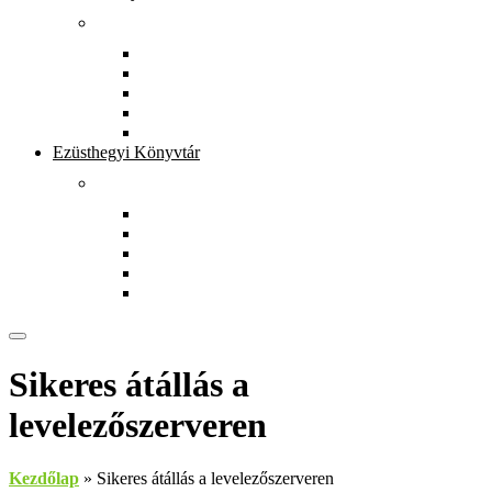
Rólunk
Könyvtárunkról
Dokumentumtár
Munkatársak
Zöld szolgáltatások
Gyerekeknek
Ezüsthegyi Könyvtár
Rólunk
Könyvtárunkról
Munkatársak
Zöld szolgáltatások
Magkönyvtár
Gyerekeknek
Sikeres átállás a
levelezőszerveren
Kezdőlap
»
Sikeres átállás a levelezőszerveren