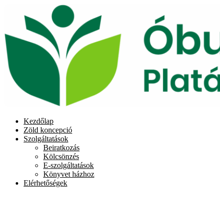
Skip
to
content
Kezdőlap
Zöld koncepció
Szolgáltatások
Beiratkozás
Kölcsönzés
E-szolgáltatások
Könyvet házhoz
Elérhetőségek