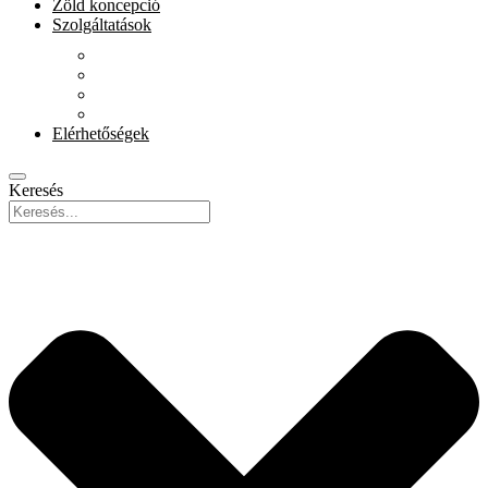
Zöld koncepció
Szolgáltatások
Beiratkozás
Kölcsönzés
E-szolgáltatások
Könyvet házhoz
Elérhetőségek
Keresés