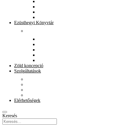
Könyvtárunkról
Munkatársak
Zöld szolgáltatások
Gyerekeknek
Ezüsthegyi Könyvtár
Rólunk
Könyvtárunkról
Munkatársak
Zöld szolgáltatások
Magkönyvtár
Gyerekeknek
Zöld koncepció
Szolgáltatások
Beiratkozás
Kölcsönzés
E-szolgáltatások
Könyvet házhoz
Elérhetőségek
Keresés