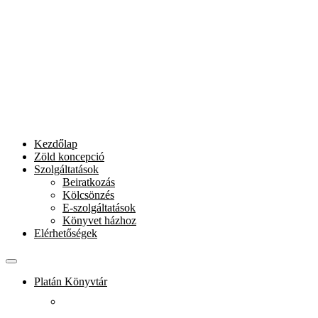
Kezdőlap
Zöld koncepció
Szolgáltatások
Beiratkozás
Kölcsönzés
E-szolgáltatások
Könyvet házhoz
Elérhetőségek
Platán Könyvtár
Rólunk