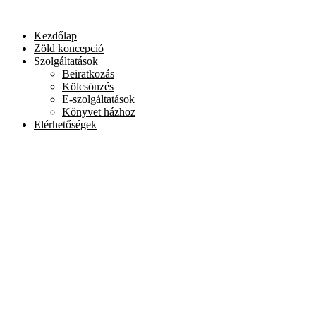
Skip
to
Kezdőlap
content
Zöld koncepció
Szolgáltatások
Beiratkozás
Kölcsönzés
E-szolgáltatások
Könyvet házhoz
Elérhetőségek