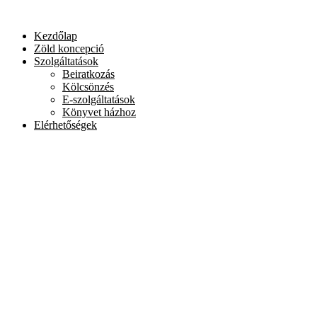
Skip
to
Kezdőlap
content
Zöld koncepció
Szolgáltatások
Beiratkozás
Kölcsönzés
E-szolgáltatások
Könyvet házhoz
Elérhetőségek