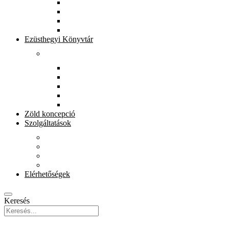
Könyvtárunkról
Munkatársak
Zöld szolgáltatások
Gyerekeknek
Ezüsthegyi Könyvtár
Rólunk
Könyvtárunkról
Munkatársak
Zöld szolgáltatások
Magkönyvtár
Gyerekeknek
Zöld koncepció
Szolgáltatások
Beiratkozás
Kölcsönzés
E-szolgáltatások
Könyvet házhoz
Elérhetőségek
Keresés