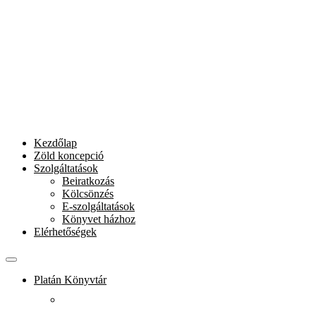
Kezdőlap
Zöld koncepció
Szolgáltatások
Beiratkozás
Kölcsönzés
E-szolgáltatások
Könyvet házhoz
Elérhetőségek
Platán Könyvtár
Rólunk