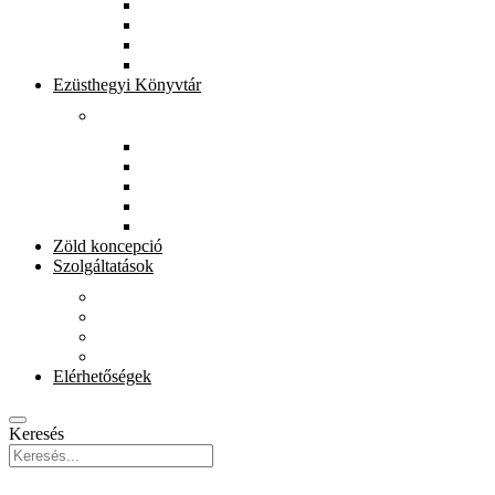
Könyvtárunkról
Munkatársak
Zöld szolgáltatások
Gyerekeknek
Ezüsthegyi Könyvtár
Rólunk
Könyvtárunkról
Munkatársak
Zöld szolgáltatások
Magkönyvtár
Gyerekeknek
Zöld koncepció
Szolgáltatások
Beiratkozás
Kölcsönzés
E-szolgáltatások
Könyvet házhoz
Elérhetőségek
Keresés