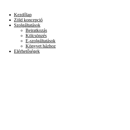
Skip
to
Kezdőlap
content
Zöld koncepció
Szolgáltatások
Beiratkozás
Kölcsönzés
E-szolgáltatások
Könyvet házhoz
Elérhetőségek