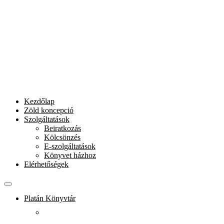
Kezdőlap
Zöld koncepció
Szolgáltatások
Beiratkozás
Kölcsönzés
E-szolgáltatások
Könyvet házhoz
Elérhetőségek
Platán Könyvtár
Rólunk