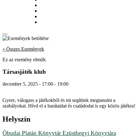
Munkatársak
Zöld szolgáltatások
Magkönyvtár
Gyerekeknek
« Összes Események
Ez az esemény elmúlt.
Társasjáték klub
december 5, 2025
-
17:00
-
19:00
Gyere
, válogass a játékokból és mi segítünk megtanulni a
szabályokat. Hívd el a barátaidat és családodat is egy közös játékra!
Helyszín
Óbudai Platán Könyvtár Ezüsthegyi Könyvtára