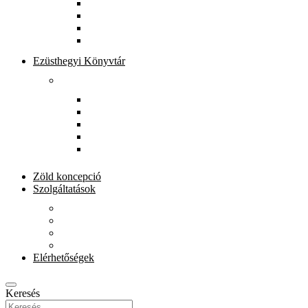
Könyvtárunkról
Munkatársak
Zöld szolgáltatások
Gyerekeknek
Ezüsthegyi Könyvtár
Rólunk
Könyvtárunkról
Munkatársak
Zöld szolgáltatások
Magkönyvtár
Gyerekeknek
Zöld koncepció
Szolgáltatások
Beiratkozás
Kölcsönzés
E-szolgáltatások
Könyvet házhoz
Elérhetőségek
Keresés