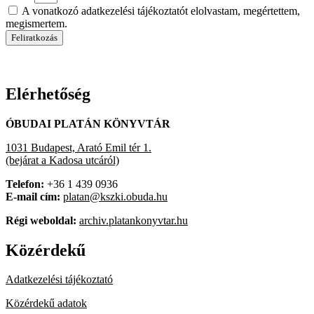
A vonatkozó adatkezelési tájékoztatót elolvastam, megértettem,
megismertem.
Feliratkozás
Elérhetőség
ÓBUDAI PLATÁN KÖNYVTÁR
1031 Budapest, Arató Emil tér 1.
(bejárat a Kadosa utcáról)
Telefon:
+36 1 439 0936
E-mail cím:
platan@kszki.obuda.hu
Régi weboldal:
archiv.platankonyvtar.hu
Közérdekű
Adatkezelési tájékoztató
Közérdekű adatok