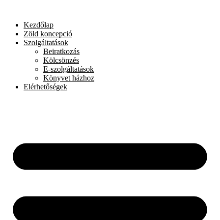
Skip
to
Kezdőlap
content
Zöld koncepció
Szolgáltatások
Beiratkozás
Kölcsönzés
E-szolgáltatások
Könyvet házhoz
Elérhetőségek