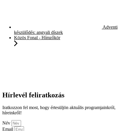
Adventi
készülődés: angyali díszek
Közös Fonal - Hímzőkör
Hírlevél feliratkozás
Iratkozzon fel most, hogy értesüljön aktuális programjainkról,
híreinkről!
Név
Email