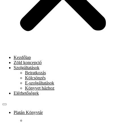
Kezdőlap
Zöld koncepció
Szolgáltatások
Beiratkozás
Kölcsönzés
E-szolgáltatások
Könyvet házhoz
Elérhetőségek
Platán Könyvtár
Rólunk