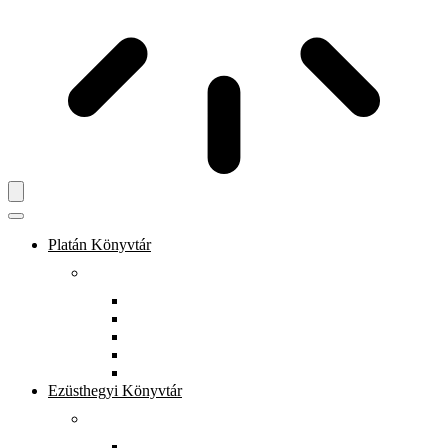
Platán Könyvtár
Rólunk
Könyvtárunkról
Dokumentumtár
Munkatársak
Zöld szolgáltatások
Gyerekeknek
Ezüsthegyi Könyvtár
Rólunk
Könyvtárunkról