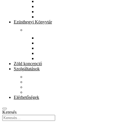
Könyvtárunkról
Munkatársak
Zöld szolgáltatások
Gyerekeknek
Ezüsthegyi Könyvtár
Rólunk
Könyvtárunkról
Munkatársak
Zöld szolgáltatások
Magkönyvtár
Gyerekeknek
Zöld koncepció
Szolgáltatások
Beiratkozás
Kölcsönzés
E-szolgáltatások
Könyvet házhoz
Elérhetőségek
Keresés