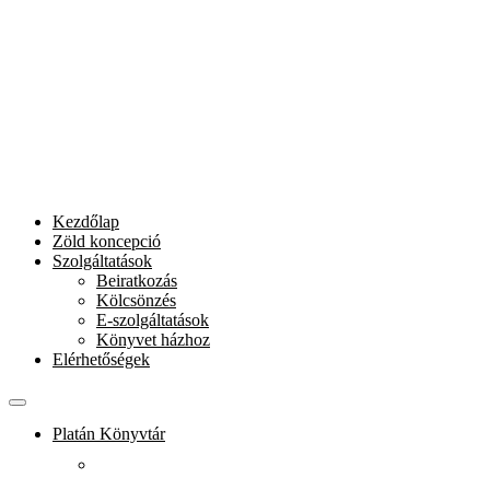
Kezdőlap
Zöld koncepció
Szolgáltatások
Beiratkozás
Kölcsönzés
E-szolgáltatások
Könyvet házhoz
Elérhetőségek
Platán Könyvtár
Rólunk