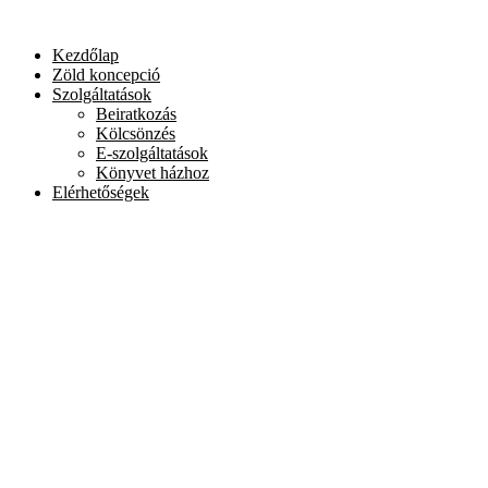
Skip
to
Kezdőlap
content
Zöld koncepció
Szolgáltatások
Beiratkozás
Kölcsönzés
E-szolgáltatások
Könyvet házhoz
Elérhetőségek