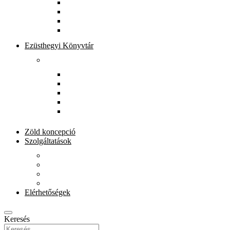
Könyvtárunkról
Munkatársak
Zöld szolgáltatások
Gyerekeknek
Ezüsthegyi Könyvtár
Rólunk
Könyvtárunkról
Munkatársak
Zöld szolgáltatások
Magkönyvtár
Gyerekeknek
Zöld koncepció
Szolgáltatások
Beiratkozás
Kölcsönzés
E-szolgáltatások
Könyvet házhoz
Elérhetőségek
Keresés