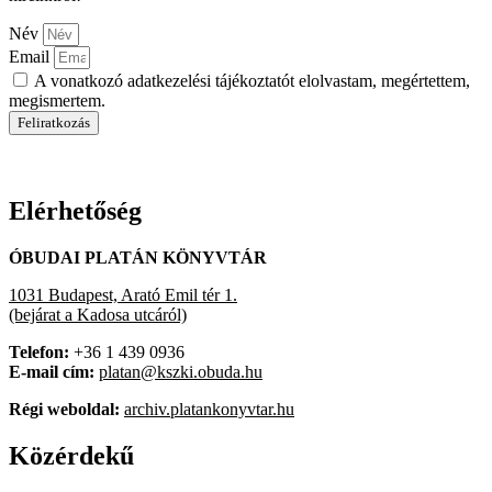
Név
Email
A vonatkozó adatkezelési tájékoztatót elolvastam, megértettem,
megismertem.
Feliratkozás
Elérhetőség
ÓBUDAI PLATÁN KÖNYVTÁR
1031 Budapest, Arató Emil tér 1.
(bejárat a Kadosa utcáról)
Telefon:
+36 1 439 0936
E-mail cím:
platan@kszki.obuda.hu
Régi weboldal:
archiv.platankonyvtar.hu
Közérdekű