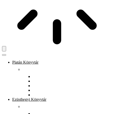
Platán Könyvtár
Rólunk
Könyvtárunkról
Dokumentumtár
Munkatársak
Zöld szolgáltatások
Gyerekeknek
Ezüsthegyi Könyvtár
Rólunk
Könyvtárunkról