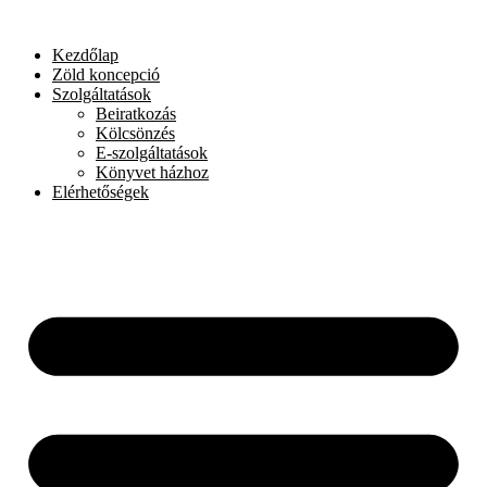
Skip
to
Kezdőlap
content
Zöld koncepció
Szolgáltatások
Beiratkozás
Kölcsönzés
E-szolgáltatások
Könyvet házhoz
Elérhetőségek