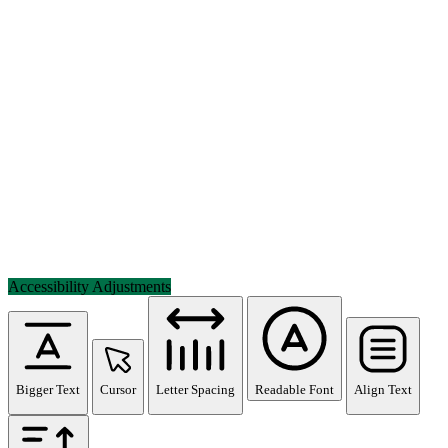
Accessibility Adjustments
Bigger Text
Cursor
Letter Spacing
Readable Font
Align Text