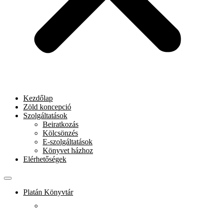
Kezdőlap
Zöld koncepció
Szolgáltatások
Beiratkozás
Kölcsönzés
E-szolgáltatások
Könyvet házhoz
Elérhetőségek
Platán Könyvtár
Rólunk