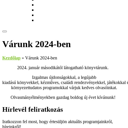
Munkatársak
Zöld szolgáltatások
Magkönyvtár
Gyerekeknek
Várunk 2024-ben
Kezdőlap
»
Várunk 2024-ben
202
4
. január másodikától
látogatható könyvtárunk.
Izgalmas újdonságokkal, a legújabb
kiadású
könyvekkel,
kézműves,
családi
rendezvényekkel
,
játékokkal
környezettudatos programokkal
várjuk
kedves olvasóinkat.
Olvasmányélményekben gazdag boldog új évet kívánunk!
Hírlevél feliratkozás
Iratkozzon fel most, hogy értesüljön aktuális programjainkról,
híreinkről!